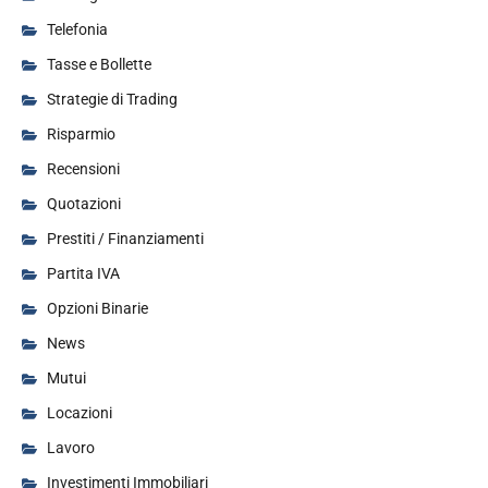
Telefonia
Tasse e Bollette
Strategie di Trading
Risparmio
Recensioni
Quotazioni
Prestiti / Finanziamenti
Partita IVA
Opzioni Binarie
News
Mutui
Locazioni
Lavoro
Investimenti Immobiliari