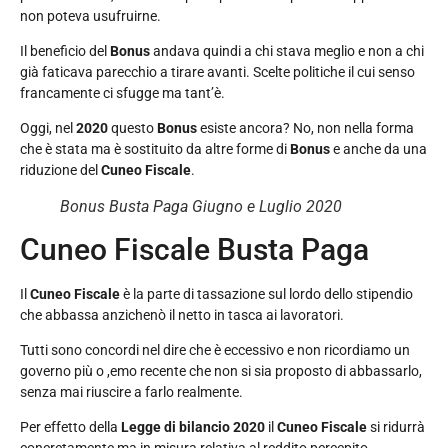
non poteva usufruirne.
Il beneficio del
Bonus
andava quindi a chi stava meglio e non a chi
già faticava parecchio a tirare avanti. Scelte politiche il cui senso
francamente ci sfugge ma tant’è.
Oggi, nel
2020
questo
Bonus
esiste ancora? No, non nella forma
che è stata ma è sostituito da altre forme di
Bonus
e anche da una
riduzione del
Cuneo Fiscale
.
Bonus Busta Paga Giugno e Luglio 2020
Cuneo Fiscale Busta Paga
Il
Cuneo Fiscale
è la parte di tassazione sul lordo dello stipendio
che abbassa anzichenò il netto in tasca ai lavoratori.
Tutti sono concordi nel dire che è eccessivo e non ricordiamo un
governo più o ,emo recente che non si sia proposto di abbassarlo,
senza mai riuscire a farlo realmente.
Per effetto della
Legge di bilancio 2020
il
Cuneo Fiscale
si ridurrà