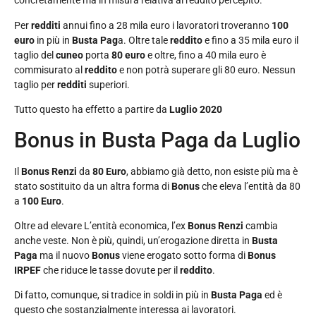
concretamente ma in misura relativa al reddito percepito.
Per
redditi
annui fino a 28 mila euro i lavoratori troveranno
100
euro
in più in
Busta Pag
a. Oltre tale
reddito
e fino a 35 mila euro il
taglio del
cuneo
porta
80 euro
e oltre, fino a 40 mila euro è
commisurato al
reddito
e non potrà superare gli 80 euro. Nessun
taglio per
redditi
superiori.
Tutto questo ha effetto a partire da
Luglio 2020
Bonus in Busta Paga da Luglio
Il
Bonus Renzi
da
80 Euro
, abbiamo già detto, non esiste più ma è
stato sostituito da un altra forma di
Bonus
che eleva l’entità da 80
a
100 Euro
.
Oltre ad elevare L’entità economica, l’ex
Bonus Renzi
cambia
anche veste. Non è più, quindi, un’erogazione diretta in
Busta
Paga
ma il nuovo
Bonus
viene erogato sotto forma di
Bonus
IRPEF
che riduce le tasse dovute per il
reddito
.
Di fatto, comunque, si tradice in soldi in più in
Busta Paga
ed è
questo che sostanzialmente interessa ai lavoratori.