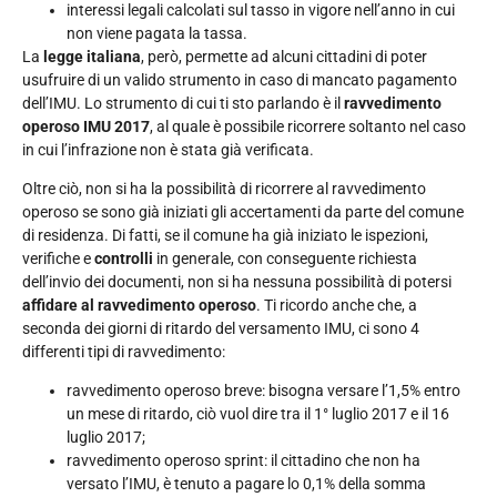
interessi legali calcolati sul tasso in vigore nell’anno in cui
non viene pagata la tassa.
La
legge italiana
, però, permette ad alcuni cittadini di poter
usufruire di un valido strumento in caso di mancato pagamento
dell’IMU. Lo strumento di cui ti sto parlando è il
ravvedimento
operoso IMU 2017
, al quale è possibile ricorrere soltanto nel caso
in cui l’infrazione non è stata già verificata.
Oltre ciò, non si ha la possibilità di ricorrere al ravvedimento
operoso se sono già iniziati gli accertamenti da parte del comune
di residenza. Di fatti, se il comune ha già iniziato le ispezioni,
verifiche e
controlli
in generale, con conseguente richiesta
dell’invio dei documenti, non si ha nessuna possibilità di potersi
affidare al ravvedimento operoso
. Ti ricordo anche che, a
seconda dei giorni di ritardo del versamento IMU, ci sono 4
differenti tipi di ravvedimento:
ravvedimento operoso breve: bisogna versare l’1,5% entro
un mese di ritardo, ciò vuol dire tra il 1° luglio 2017 e il 16
luglio 2017;
ravvedimento operoso sprint: il cittadino che non ha
versato l’IMU, è tenuto a pagare lo 0,1% della somma