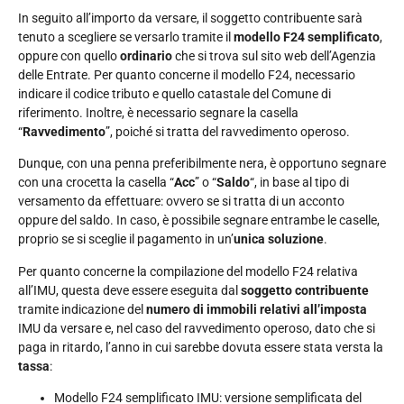
In seguito all’importo da versare, il soggetto contribuente sarà
tenuto a scegliere se versarlo tramite il
modello F24 semplificato
,
oppure con quello
ordinario
che si trova sul sito web dell’Agenzia
delle Entrate. Per quanto concerne il modello F24, necessario
indicare il codice tributo e quello catastale del Comune di
riferimento. Inoltre, è necessario segnare la casella
“
Ravvedimento
”, poiché si tratta del ravvedimento operoso.
Dunque, con una penna preferibilmente nera, è opportuno segnare
con una crocetta la casella “
Acc
” o “
Saldo
“, in base al tipo di
versamento da effettuare: ovvero se si tratta di un acconto
oppure del saldo. In caso, è possibile segnare entrambe le caselle,
proprio se si sceglie il pagamento in un’
unica soluzione
.
Per quanto concerne la compilazione del modello F24 relativa
all’IMU, questa deve essere eseguita dal
soggetto contribuente
tramite indicazione del
numero di immobili relativi all’imposta
IMU da versare e, nel caso del ravvedimento operoso, dato che si
paga in ritardo, l’anno in cui sarebbe dovuta essere stata versta la
tassa
:
Modello F24 semplificato IMU: versione semplificata del