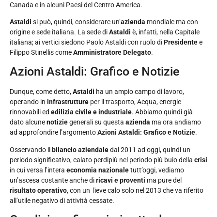
Canada e in alcuni Paesi del Centro America.
Astaldi
si può, quindi, considerare un’
azienda
mondiale ma con
origine e sede italiana. La sede di
Astaldi
è, infatti, nella Capitale
italiana; ai vertici siedono Paolo Astaldi con ruolo di
Presidente
e
Filippo Stinellis come
Amministratore Delegato
.
Azioni Astaldi: Grafico e Notizie
Dunque, come detto,
Astaldi
ha un ampio campo di lavoro,
operando in
infrastrutture
per il trasporto, Acqua, energie
rinnovabili ed
edilizia civile e industriale
. Abbiamo quindi già
dato alcune
notizie
generali su questa
azienda
ma ora andiamo
ad approfondire l’argomento
Azioni Astaldi: Grafico e Notizie
.
Osservando il
bilancio aziendale
dal 2011 ad oggi, quindi un
periodo significativo, calato perdipiù nel periodo più buio della
crisi
in cui versa l’intera
economia nazionale
tutt’oggi, vediamo
un’ascesa costante anche di
ricavi e proventi
ma pure del
risultato operativo
, con un lieve calo solo nel 2013 che va riferito
all’utile negativo di attività cessate.