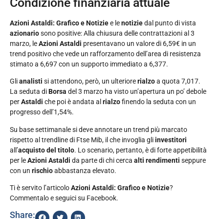
Condizione finanziaria attuale
Azioni Astaldi: Grafico e Notizie
e le
notizie
dal punto di vista
azionario
sono positive: Alla chiusura delle contrattazioni al 3
marzo, le
Azioni Astaldi
presentavano un valore di 6,59€ in un
trend positivo che vede un rafforzamento dell’area di resistenza
stimato a 6,697 con un supporto immediato a 6,377.
Gli
analisti
si attendono, però, un ulteriore
rialzo
a quota 7,017.
La seduta di
Borsa
del 3 marzo ha visto un’apertura un po’ debole
per
Astaldi
che poi è andata al
rialzo
finendo la seduta con un
progresso dell’1,54%.
Su base settimanale si deve annotare un trend più marcato
rispetto al trendline di Ftse Mib, il che invoglia gli
investitori
all’
acquisto del titolo
. Lo scenario, pertanto, è di forte appetibilità
per le
Azioni Astaldi
da parte di chi cerca
alti rendimenti
seppure
con un
rischio
abbastanza elevato.
Ti è servito l’articolo
Azioni Astaldi: Grafico e Notizie
?
Commentalo e seguici su Facebook.
Share: