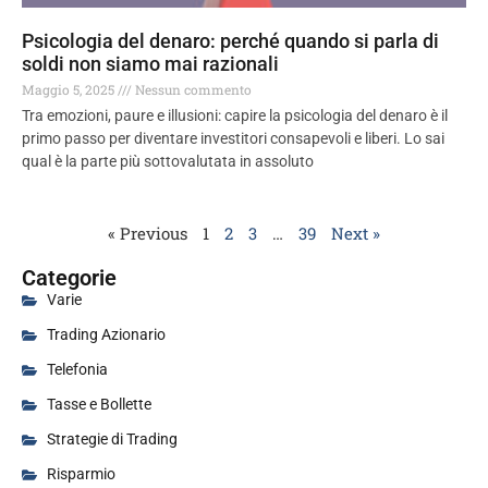
Psicologia del denaro: perché quando si parla di
soldi non siamo mai razionali
Maggio 5, 2025
Nessun commento
Tra emozioni, paure e illusioni: capire la psicologia del denaro è il
primo passo per diventare investitori consapevoli e liberi. Lo sai
qual è la parte più sottovalutata in assoluto
« Previous
1
2
3
…
39
Next »
Categorie
Varie
Trading Azionario
Telefonia
Tasse e Bollette
Strategie di Trading
Risparmio