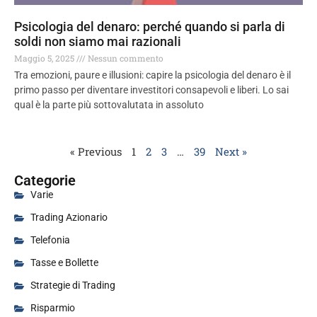
Psicologia del denaro: perché quando si parla di
soldi non siamo mai razionali
Maggio 5, 2025
Nessun commento
Tra emozioni, paure e illusioni: capire la psicologia del denaro è il
primo passo per diventare investitori consapevoli e liberi. Lo sai
qual è la parte più sottovalutata in assoluto
« Previous
1
2
3
…
39
Next »
Categorie
Varie
Trading Azionario
Telefonia
Tasse e Bollette
Strategie di Trading
Risparmio