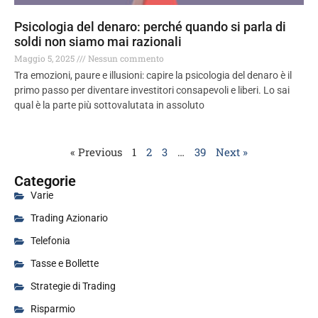
Psicologia del denaro: perché quando si parla di
soldi non siamo mai razionali
Maggio 5, 2025
Nessun commento
Tra emozioni, paure e illusioni: capire la psicologia del denaro è il
primo passo per diventare investitori consapevoli e liberi. Lo sai
qual è la parte più sottovalutata in assoluto
« Previous
1
2
3
…
39
Next »
Categorie
Varie
Trading Azionario
Telefonia
Tasse e Bollette
Strategie di Trading
Risparmio