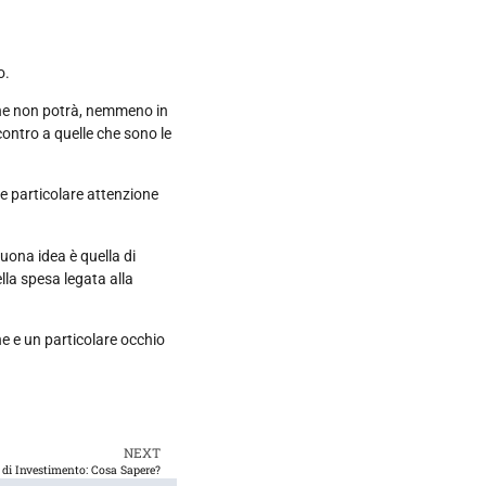
to.
che non potrà, nemmeno in
contro a quelle che sono le
e particolare attenzione
uona idea è quella di
lla spesa legata alla
ne e un particolare occhio
NEXT
di Investimento: Cosa Sapere?