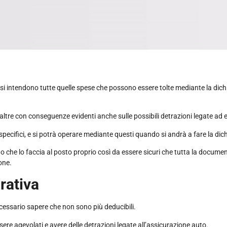
si intendono tutte quelle spese che possono essere tolte mediante la dichi
a altre con conseguenze evidenti anche sulle possibili detrazioni legate ad 
pecifici, e si potrà operare mediante questi quando si andrà a fare la dic
 che lo faccia al posto proprio così da essere sicuri che tutta la docume
one.
rativa
cessario sapere che non sono più deducibili.
ere agevolati e avere delle detrazioni legate all’assicurazione auto.