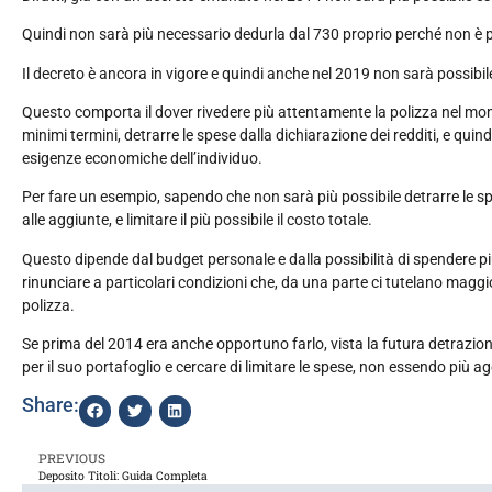
Quindi non sarà più necessario dedurla dal 730 proprio perché non è pi
Il decreto è ancora in vigore e quindi anche nel 2019 non sarà possibile
Questo comporta il dover rivedere più attentamente la polizza nel mo
minimi termini, detrarre le spese dalla dichiarazione dei redditi, e qui
esigenze economiche dell’individuo.
Per fare un esempio, sapendo che non sarà più possibile detrarre le sp
alle aggiunte, e limitare il più possibile il costo totale.
Questo dipende dal budget personale e dalla possibilità di spendere pi
rinunciare a particolari condizioni che, da una parte ci tutelano mag
polizza.
Se prima del 2014 era anche opportuno farlo, vista la futura detrazione
per il suo portafoglio e cercare di limitare le spese, non essendo più a
Share:
PREVIOUS
Deposito Titoli: Guida Completa