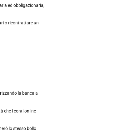
naria ed obbligazionaria,
ari o ricontrattare un
torizzando la banca a
à che i conti online
erò lo stesso bollo