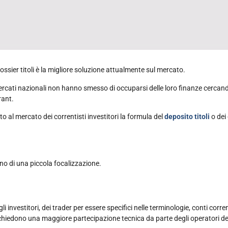
ossier titoli è la migliore soluzione attualmente sul mercato.
 mercati nazionali non hanno smesso di occuparsi delle loro finanze cercand
rant.
o al mercato dei correntisti investitori la formula del
deposito titoli
o dei 
o di una piccola focalizzazione.
gli investitori, dei trader per essere specifici nelle terminologie, conti corre
richiedono una maggiore partecipazione tecnica da parte degli operatori degli