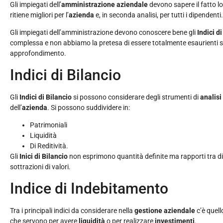
Gli impiegati dell’
amministrazione aziendale
devono sapere il fatto lor
ritiene migliori per l’
azienda
e, in seconda analisi, per tutti i dipendenti.
Gli impiegati dell’amministrazione devono conoscere bene gli
Indici d
complessa e non abbiamo la pretesa di essere totalmente esaurienti su
approfondimento.
Indici di Bilancio
Gli
Indici di Bilancio
si possono considerare degli strumenti di
analisi
dell’
azienda
. Si possono suddividere in:
Patrimoniali
Liquidità
Di Reditività.
Gli
Inici di Bilancio
non esprimono quantità definite ma rapporti tra 
sottrazioni di valori.
Indice di Indebitamento
Tra i principali indici da considerare nella
gestione aziendale
c’è quell
che servono per avere
liquidità
o per realizzare
investimenti
.