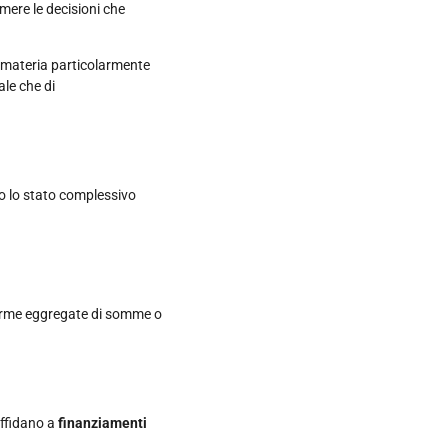
mere le decisioni che
a materia particolarmente
le che di
o lo stato complessivo
forme eggregate di somme o
affidano a
finanziamenti