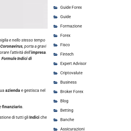
Guide Forex
Guide
Formazione
Forex
miglia e nello stesso tempo
Fisco
l
Coronavirus
, porta a gravi
e l’attività dell’
impresa
.
Fintech
.
Formule Indici di
Expert Advisor
Criptovalute
Business
 sua
azienda
e gestisca nel
Broker Forex
Blog
e
finanziario
.
Betting
stione di tutti gli
Indici
che
Banche
Assicurazioni