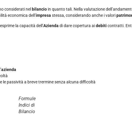
no considerati nel
bilancio
in quanto tali. Nella valutazione dell’andamento
ilità economica dell’
impresa
stessa, considerando anche i valori
patrimo
 esprime la capacità dell’
Azienda
di dare copertura ai
debiti
contratti. Ent
’
azienda
coltà
e le passività a breve trermine senza alcuna difficoltà
Formule
Indici di
Bilancio