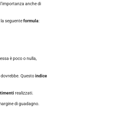
ra l’importanza anche di
n la seguente
formula
:
tessa è poco o nulla,
 dovrebbe. Questo
indice
stimenti
realizzati.
 margine di guadagno.