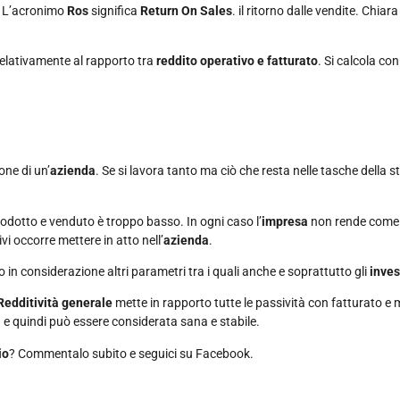
. L’acronimo
Ros
significa
Return On Sales
. il ritorno dalle vendite. Chia
relativamente al rapporto tra
reddito operativo e fatturato
. Si calcola co
ne di un’
azienda
. Se si lavora tanto ma ciò che resta nelle tasche della s
odotto e venduto è troppo basso. In ogni caso l’
impresa
non rende come
i occorre mettere in atto nell’
azienda
.
in considerazione altri parametri tra i quali anche e soprattutto gli
inve
 Redditività generale
mette in rapporto tutte le passività con fatturato e
e quindi può essere considerata sana e stabile.
io
? Commentalo subito e seguici su Facebook.