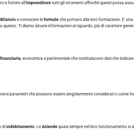
o e fornire all’
imprenditore
tutti gli strumenti affinchè questi possa assu
i Bilancio
e conoscere le
formule
che portano alla loro formazione. E’ un
 questo. Ti diamo alcune informazioni al riguardo, più di carattere genera
 finanziaria
, economica e patrimoniale che costituiscono dati che indican
diversi parametri che possono essere singolarmente considerati o come 
o di
indebitamento
. Le
Aziende
quasi sempre nel loro funzionamento si 