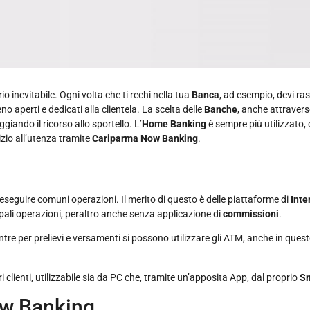
inevitabile. Ogni volta che ti rechi nella tua
Banca
, ad esempio, devi ra
 aperti e dedicati alla clientela. La scelta delle
Banche
, anche attraverso
giando il ricorso allo sportello. L’
Home Banking
è sempre più utilizzato,
izio all’utenza tramite
Cariparma Now Banking
.
eseguire comuni operazioni. Il merito di questo è delle piattaforme di
Inte
pali operazioni, peraltro anche senza applicazione di
commissioni
.
tre per prelievi e versamenti si possono utilizzare gli ATM, anche in ques
i clienti, utilizzabile sia da PC che, tramite un’apposita App, dal proprio
S
w Banking