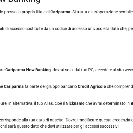
 presso la propria filiale di
Cariparma
. Si tratta di un’operazione semplic
ali
di accesso costituite da un codice di accesso univoco e la data che, pe
zare
Cariparma Now Banking
, dovrai solo, dal tuo PC, accedere al sito w
hé
Cariparma
fa parte del gruppo bancario
Credit Agricole
che comprende 
, in alternativa, il tuo Alias, cioè il
Nickname
che avrai determinato in
 corrisponde alla tua data di nascita. Dovrai modificare questa credenzia
rché sarà questo dato che devi utilizzare per gli accessi successivi.