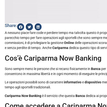
Share:
A nessuno piace fare code e perdere tempo ma talvolta questo è proprio 
parecchio tempo per fare operazioni agli sportelli che sono sempre meno
commissioni, è di privilegiare la gestione
Online
delle operazioni scorag
e senza perdite di tempo. Anche
Cariparma
dedica questo tipo di serv
Cos’è Cariparma Now Banking
Sono sempre meno le persone che si recano fisicamente in
Banca
per 
consentono in massima libertà e in ogni momento di eseguire le princi
Le operazioni possibili sono di carattere
informativo
e
dispositivo
men
tempo agli sportelli tradizionali.
Cariparma Now Banking
è il servizio che questa
Banca
dedica ai propr
Come accedere a Cariparma No