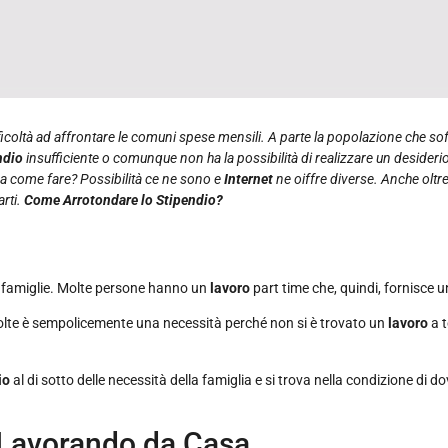
oltà ad affrontare le comuni spese mensili. A parte la popolazione che sof
ndio
insufficiente o comunque non ha la possibilità di realizzare un desideri
 come fare? Possibilità ce ne sono e
Internet
ne oiffre diverse. Anche oltr
arti.
Come Arrotondare lo Stipendio?
le famiglie. Molte persone hanno un
lavoro
part time che, quindi, fornisce 
e volte è sempolicemente una necessità perché non si è trovato un
lavoro
a 
io
al di sotto delle necessità della famiglia e si trova nella condizione di d
 Lavorando da Casa