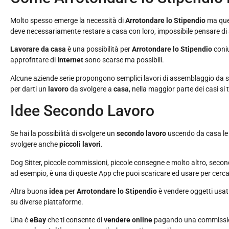
Molto spesso emerge la necessità di
Arrotondare lo Stipendio
ma ques
deve necessariamente restare a casa con loro, impossibile pensare di 
Lavorare da casa
è una possibilità per
Arrotondare lo Stipendio
coniu
approfittare di
Internet
sono scarse ma possibili.
Alcune aziende serie propongono semplici lavori di assemblaggio da 
per darti un
lavoro
da svolgere a
casa
, nella maggior parte dei casi si 
Idee Secondo Lavoro
Se hai la possibilità di svolgere un
secondo lavoro
uscendo da casa le 
svolgere anche
piccoli lavori
.
Dog Sitter, piccole commissioni, piccole consegne e molto altro, second
ad esempio, è una di queste App che puoi scaricare ed usare per cercare
Altra buona
idea
per
Arrotondare lo Stipendio
è vendere oggetti usati
su diverse piattaforme.
Una è
eBay
che ti consente di
vendere online
pagando una commission