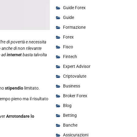
Guide Forex
Guide
Formazione
Forex
fre di povertà e necessita
Fisco
o anche di non rilevante
e ad
internet
basta talvolta
Fintech
Expert Advisor
Criptovalute
Business
uno
stipendio
limitato.
Broker Forex
tempo pieno ma il risultato
Blog
Betting
over
Arrotondare lo
Banche
Assicurazioni