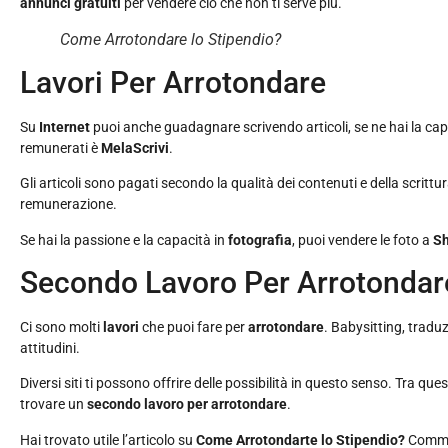
annunci gratuiti
per vendere ciò che non ti serve più.
Come Arrotondare lo Stipendio?
Lavori Per Arrotondare
Su
Internet
puoi anche guadagnare scrivendo articoli, se ne hai la capac
remunerati è
MelaScrivi
.
Gli articoli sono pagati secondo la qualità dei contenuti e della scritt
remunerazione.
Se hai la passione e la capacità in
fotografia
, puoi vendere le foto a
Sh
Secondo Lavoro Per Arrotondar
Ci sono molti
lavori
che puoi fare per
arrotondare
. Babysitting, traduz
attitudini.
Diversi siti ti possono offrire delle possibilità in questo senso. Tra qu
trovare un
secondo lavoro per arrotondare
.
Hai trovato utile l’articolo su
Come Arrotondarte lo Stipendio?
Commen