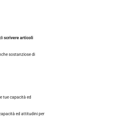
 di
scrivere articoli
anche sostanziose di
le tue capacità ed
 capacità ed attitudini per