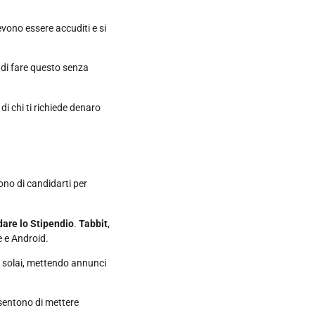
vono essere accuditi e si
 di fare questo senza
di chi ti richiede denaro
ono di candidarti per
dare lo Stipendio
.
Tabbit
,
e e Android.
e solai, mettendo annunci
sentono di mettere