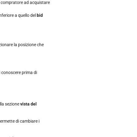
 il compratore ad acquistare
nferiore a quello del
bid
zionare la posizione che
i conoscere prima di
lla sezione
vista del
permette di cambiare i