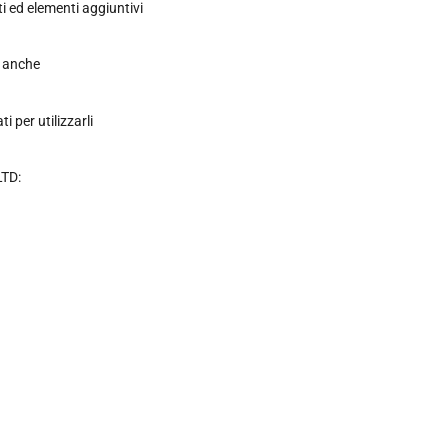
nti ed elementi aggiuntivi
li anche
i per utilizzarli
LTD: