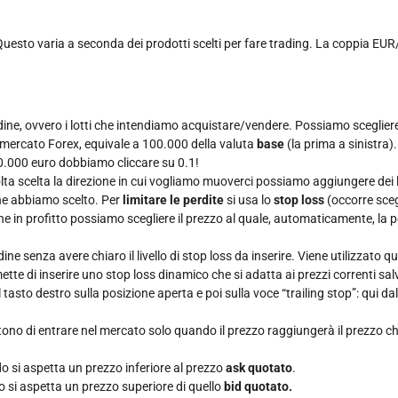
 Questo varia a seconda dei prodotti scelti per fare trading. La coppia E
ordine, ovvero i lotti che intendiamo acquistare/vendere. Possiamo sceglier
l mercato Forex, equivale a 100.000 della valuta
base
(la prima a sinistra)
0.000 euro dobbiamo cliccare su 0.1!
ta scelta la direzione in cui vogliamo muoverci possiamo aggiungere dei liv
che abbiamo scelto. Per
limitare le perdite
si usa lo
stop loss
(occorre sceg
e in profitto possiamo scegliere il prezzo al quale, automaticamente, la p
e senza avere chiaro il livello di stop loss da inserire. Viene utilizzato 
ermette di inserire uno stop loss dinamico che si adatta ai prezzi correnti 
 il tasto destro sulla posizione aperta e poi sulla voce “trailing stop”: qui 
ttono di entrare nel mercato solo quando il prezzo raggiungerà il prezzo c
do si aspetta un prezzo inferiore al prezzo
ask quotato
.
o si aspetta un prezzo superiore di quello
bid quotato.