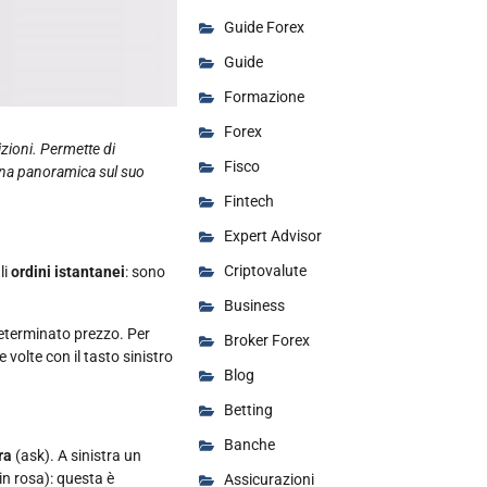
Guide Forex
Guide
Formazione
Forex
izioni. Permette di
Fisco
e una panoramica sul suo
Fintech
Expert Advisor
Criptovalute
li
ordini istantanei
: sono
Business
determinato prezzo. Per
Broker Forex
volte con il tasto sinistro
Blog
Betting
Banche
ra
(ask). A sinistra un
in rosa): questa è
Assicurazioni