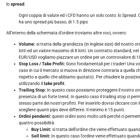
lo
spread
.
Ogni coppia di valute ed i CFD hanno un solo costo: lo Spread.
ha uno spread più basso, di 1.5 pips
All’interno della schermata d’ordine troviamo altre voci, ovvero:
Volume:
si tratta della grandezza (in inglese size) del nostro 
lotti ed un valore massimo di 8 lotti. Un contratto standard, ne
EUR/USD vogliamo piazzare un ordine per un controvalore di 1
Stop Loss / Take Profit:
Sono fondamentali per i trader! Una vol
caso in cui il mercato si muova in direzione contraria a quella 
rispetto a quello che abbiamo quotato). Per chiudere la posizion
utilizzando il
take profit
.
Trailing Stop:
In questo caso possiamo proteggere il nostro ordin
presenza di un forte trend. In questo caso il trailing stop ci p
stesso parte dei nostri profitti. Per inserirlo dovrai cliccare con
scegliere quanti pips deve differire. Il minimo è 15 punti.
Ordini pendenti:
questi ordini sono molto utili perché ci perme
quattro possibilità:
Buy Limit:
si tratta dell’ordine che viene effettuato quan
Sell limit:
In questo caso l’ordine viene effettuato quand