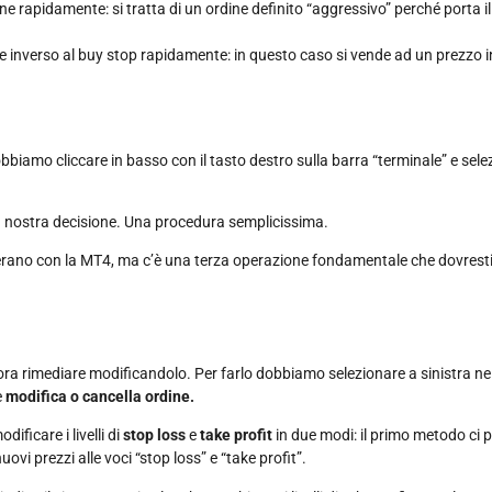
dine rapidamente: si tratta di un ordine definito “aggressivo” perché porta
ine inverso al buy stop rapidamente: in questo caso si vende ad un prezzo i
bbiamo cliccare in basso con il tasto destro sulla barra “terminale” e sele
a nostra decisione. Una procedura semplicissima.
perano con la MT4, ma c’è una terza operazione fondamentale che dovrest
ra rimediare modificandolo. Per farlo dobbiamo selezionare a sinistra ne
e
modifica o cancella ordine.
ficare i livelli di
stop loss
e
take profit
in due modi: il primo metodo ci 
vi prezzi alle voci “stop loss” e “take profit”.