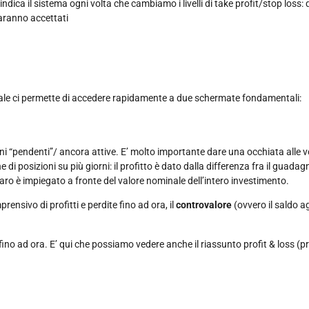
indica il sistema ogni volta che cambiamo i livelli di take profit/stop loss
saranno accettati
inale ci permette di accedere rapidamente a due schermate fondamentali:
ioni “pendenti”/ ancora attive. E’ molto importante dare una occhiata alle 
e di posizioni su più giorni: il profitto è dato dalla differenza fra il guad
aro è impiegato a fronte del valore nominale dell’intero investimento.
rensivo di profitti e perdite fino ad ora, il
controvalore
(ovvero il saldo a
 fino ad ora. E’ qui che possiamo vedere anche il riassunto profit & loss (pro