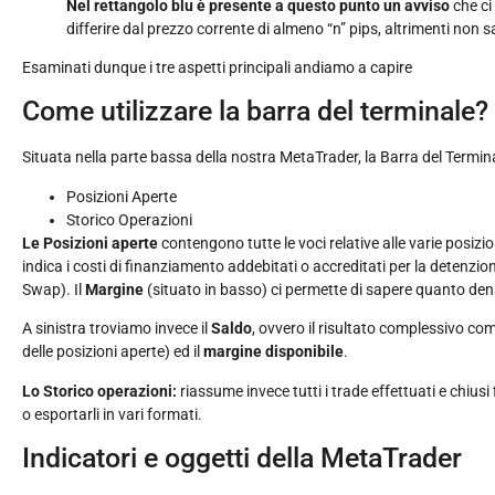
Nel rettangolo blu è presente a questo punto un avviso
che ci 
differire dal prezzo corrente di almeno “n” pips, altrimenti non 
Esaminati dunque i tre aspetti principali andiamo a capire
Come utilizzare la barra del terminale?
Situata nella parte bassa della nostra MetaTrader, la Barra del Term
Posizioni Aperte
Storico Operazioni
Le Posizioni aperte
contengono tutte le voci relative alle varie posiz
indica i costi di finanziamento addebitati o accreditati per la detenzion
Swap). Il
Margine
(situato in basso) ci permette di sapere quanto den
A sinistra troviamo invece il
Saldo
, ovvero il risultato complessivo comp
delle posizioni aperte) ed il
margine disponibile
.
Lo Storico operazioni:
riassume invece tutti i trade effettuati e chiusi
o esportarli in vari formati.
Indicatori e oggetti della MetaTrader