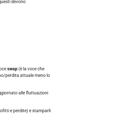
: questi devono
voce
swap
(è la voce che
agno/perdita attuale meno lo
ggiornato alle fluttuazioni
fitti e perdite) e stamparli