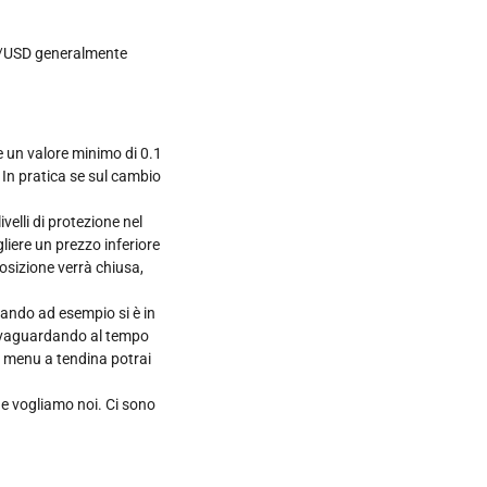
UR/USD generalmente
e un valore minimo di 0.1
. In pratica se sul cambio
elli di protezione nel
liere un prezzo inferiore
osizione verrà chiusa,
quando ad esempio si è in
salvaguardando al tempo
dal menu a tendina potrai
he vogliamo noi. Ci sono