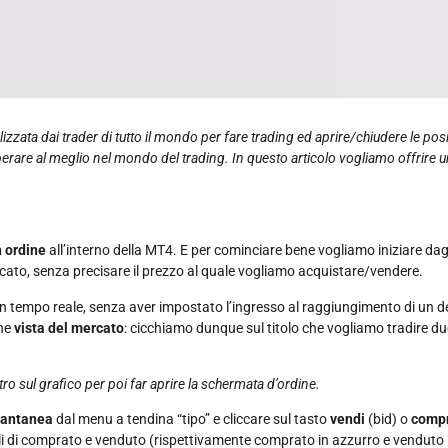
izzata dai trader di tutto il mondo per fare trading ed aprire/chiudere le pos
ed operare al meglio nel mondo del trading. In questo articolo vogliamo offrir
 ordine
all’interno della MT4. E per cominciare bene vogliamo iniziare dag
ercato, senza precisare il prezzo al quale vogliamo acquistare/vendere.
 in tempo reale, senza aver impostato l’ingresso al raggiungimento di un 
one
vista del mercato
: cicchiamo dunque sul titolo che vogliamo tradire due 
stro sul grafico per poi far aprire la schermata d’ordine.
tantanea
dal menu a tendina “tipo” e cliccare sul tasto
vendi
(bid) o
comp
elli di comprato e venduto (rispettivamente comprato in azzurro e venduto 