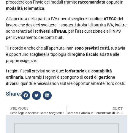
procedere con l’invio dei moduli tramite
raccomandata
oppure in
modalità telematica
.
All’apertura della partita IVA dovrai scegliere il
codice ATECO
del
lavoro che desideri svolgere. I soggetti titolari di partita IVA, inoltre
sono tenuti ad
iscriversi all’INAIL
per l’assicurazione e all’
INPS
per il versamento dei contribuiti.
Ti ricordo anche che all’apertura,
non sono previsti costi
, tuttavia
è opportuno scegliere la tipologia di
regime fiscale
adatta alle
proprie esigenze.
I regimi fiscali previsti sono due:
forfettario
e a
contabilità
ordinaria
. Entrambi i regimi dispongono di
costi di gestione
diversi
, quindi, è necessario valutare opportunamente i loro costi.
Share:
PREVIOUS
NEXT
Sede Legale Società: Come Sceglierla?
Come si Calcola la Percentuale di un Numero? Formula per il Calcolo