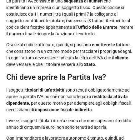
La partita IVA consiste in una
sequenza di numeri
che
identificano un’impresa o un soggetto fisico. Questo codice si
costituisce da 11 numeri, tra i quali i primi 7 la collegano al
soggetto contribuente titolare, i successivi 3 fanno riferimento al
codice identificativo appartenente all’
Ufficio delle Entrate
, mentre
il numero finale ricopre la funzione di controllo.
Grazie al codice ottenuto, quindi, si possono
emettere le fatture
,
che consistono in un ottimo modo per tracciare i propri guadagni.
In ogni fattura deve essere indicata la cifra dell’IVA che il
cliente
deve versare, e che il titolare verserà allo
Stato
.
Chi deve aprire la Partita Iva?
I soggetti
titolari di un’attività
sono tenuti obbligatoriamente ad
aprire la partita IVA poiché non sono legati a
reddito da attività
dipendente
, per questo motivo per adempiere agli obblighi fiscali,
necessitano di
imposizione fiscale indiretta
.
Invece, i soggetti titolari di un’azienda che non superano il reddito
annuo di cinquemila euro, non sono tenuti ad aprirla.
Ogni imprenditore e lavoratore autonomo è tenuto, quindi, ad